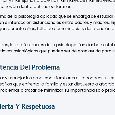
rontar y manejar los problemas familiares de manera efect
cohesión dentro del núcleo familiar.
rama de la psicología aplicada que se encarga de estudiar e
 e interacción disfuncionales entre padres y madres, hijo
argan durante años, falta de comunicación, desatención 
as, los profesionales de la psicología familiar han estab
claves psicológicas que pueden ser de gran ayuda para 
stencia Del Problema
ar y manejar los problemas familiares es reconocer su exis
afíos que enfrenta la familia y estar dispuesto a abord
problemas o tratar de minimizar su importancia solo prolo
erta Y Respetuosa