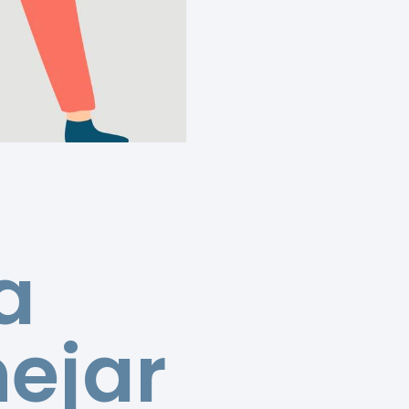
a
nejar