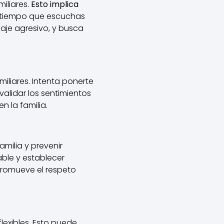
iliares.
Esto implica
 tiempo que escuchas
uaje agresivo, y busca
iliares. Intenta ponerte
alidar los sentimientos
 la familia.
amilia y prevenir
able y establecer
 promueve el respeto
lexibles. Esto puede