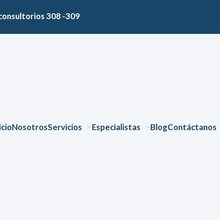
consultorios 308 -309
icio
Nosotros
Servicios
Especialistas
Blog
Contáctanos