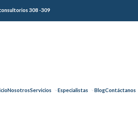
consultorios 308 -309
icio
Nosotros
Servicios
Especialistas
Blog
Contáctanos