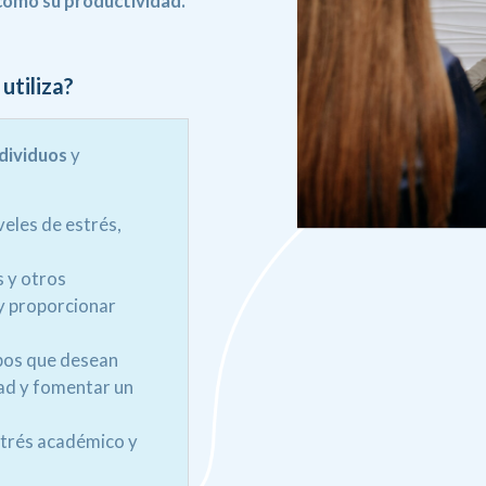
como su productividad.
utiliza?
dividuos
y
eles de estrés,
 y otros
y proporcionar
pos que desean
dad y fomentar un
strés académico y