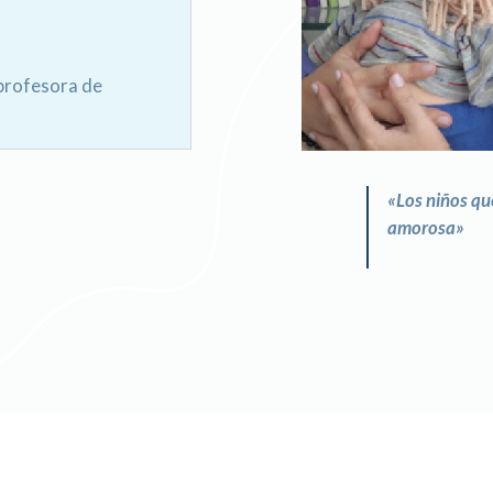
 profesora de
«Los niños qu
amorosa»
-A