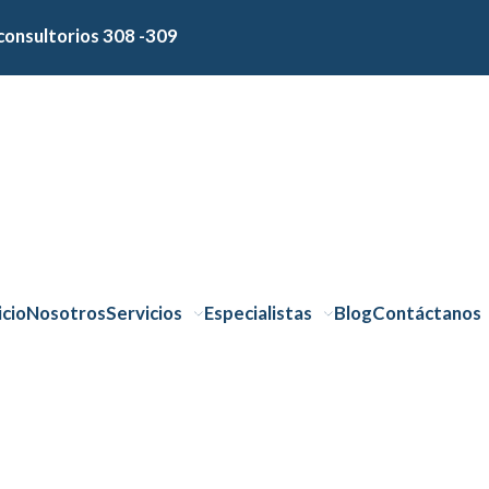
consultorios 308 -309
icio
Nosotros
Servicios
Especialistas
Blog
Contáctanos