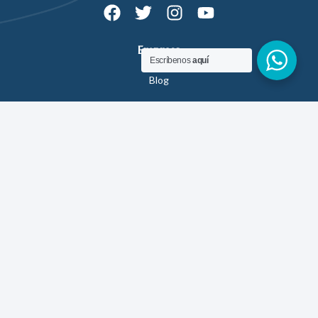
Empresa
Escríbenos
aquí
Blog
PIAC
Preguntas frecuentes
Contáctanos
info@piac.com.ec
Clínica Kennedy samborondón Torre Beta, piso 3 Cons. 309
- 308
042 838708-0990922873