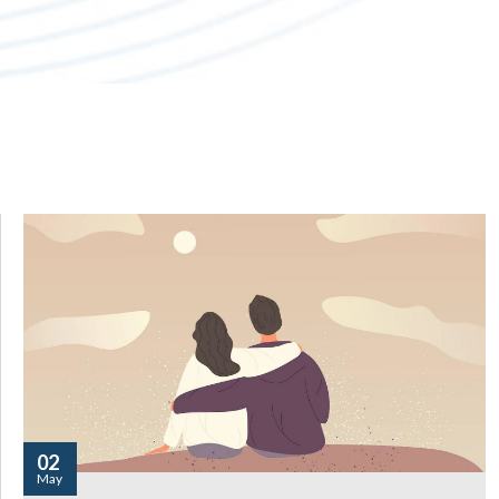
02
May