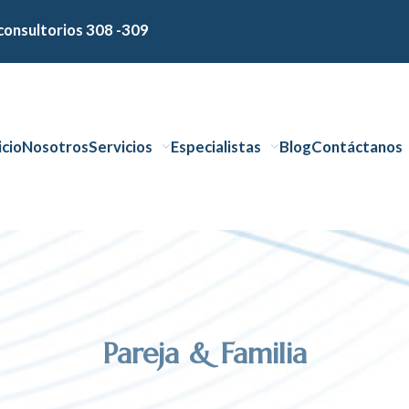
consultorios 308 -309
icio
Nosotros
Servicios
Especialistas
Blog
Contáctanos
Pareja & Familia