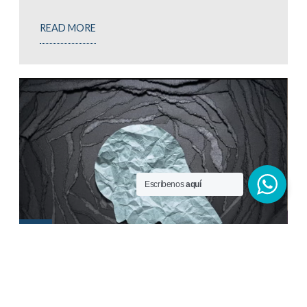
READ MORE
Escríbenos
aquí
02
May
Comportamientos Suicidas: Signos,
Causas Y Recursos De Ayuda
Las autolesiones y los comportamientos suicidas son